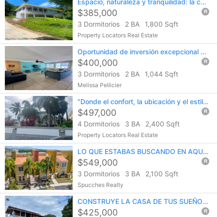
Espacio, naturaleza y tranquilidad: la combinación perfecta en el campo con 2.874,83 m².
$385,000
R
3 Dormitorios
2 BA
1,800 Sqft
Property Locators Real Estate
Oportunidad de inversión excepcional en la costa noreste de Puerto Rico.
$400,000
R
3 Dormitorios
2 BA
1,044 Sqft
Melissa Pellicier
"Donde el confort, la ubicación y el estilo se encuentran"
$497,000
R
4 Dormitorios
3 BA
2,400 Sqft
Property Locators Real Estate
LO QUE ESTABAS BUSCANDO EN AQUABELLA
$549,000
R
3 Dormitorios
3 BA
2,100 Sqft
Spucches Realty
CONSTRUYE LA CASA DE TUS SUEÑO O TU NEGOCIO
$425,000
R