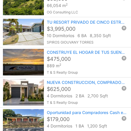
2
66,054 m
OG Consulting LLC
TU RESORT PRIVADO DE CINCO ESTRELLAS EN SABANERA DORADO.
$3,995,000
R
10 Dormitorios
6 BA
8,350 Sqft
SPIROS GIOUVANY TORRES
CONSTRUYE EL HOGAR DE TUS SUENOS CON ESPECTACULAR VISTA AL MAR
$475,000
R
2
889 m
T & S Realty Group
NUEVA CONSTRUCCION, COMPRADOR ESCOGE LAS TERMINACIONES
$625,000
R
4 Dormitorios
2 BA
2,700 Sqft
T & S Realty Group
Oportunidad para Compradores Cash e Inversionistas
$179,000
R
4 Dormitorios
1 BA
1,200 Sqft