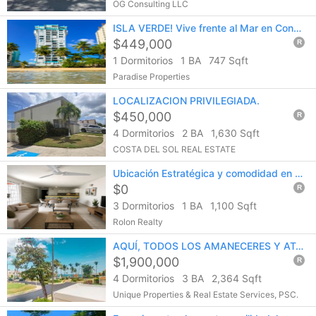
OG Consulting LLC
ISLA VERDE! Vive frente al Mar en Cond. Las Gaviotas | 1 dormitorio, 1 baño
$449,000
R
1 Dormitorios
1 BA
747 Sqft
Paradise Properties
LOCALIZACION PRIVILEGIADA.
$450,000
R
4 Dormitorios
2 BA
1,630 Sqft
COSTA DEL SOL REAL ESTATE
Ubicación Estratégica y comodidad en el corazón de San Juan.
$0
R
3 Dormitorios
1 BA
1,100 Sqft
Rolon Realty
AQUÍ, TODOS LOS AMANECERES Y ATARDECERES TIENEN UNA VISTA PERSONAL A LA PLAYA...
$1,900,000
R
4 Dormitorios
3 BA
2,364 Sqft
Unique Properties & Real Estate Services, PSC.